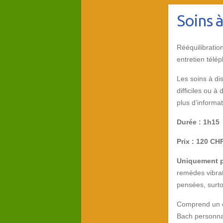
Soins à
Rééquilibratio
entretien télé
Les soins à di
difficiles ou 
plus d’informa
Durée : 1h15
Prix : 120 CHF
Uniquement p
remèdes vibrato
pensées, surto
Comprend un en
Bach personnal