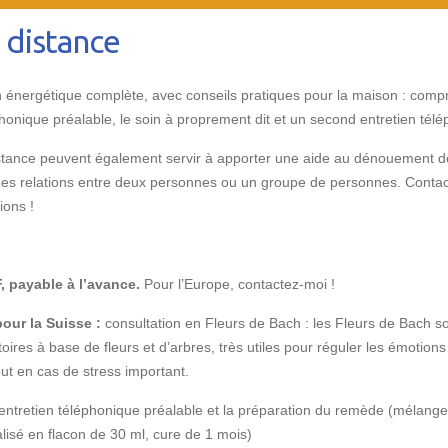
 distance
n énergétique complète, avec conseils pratiques pour la maison : com
phonique préalable, le soin à proprement dit et un second entretien tél
stance peuvent également servir à apporter une aide au dénouement de
à des relations entre deux personnes ou un groupe de personnes. Conta
tions !
, payable à l’avance.
Pour l’Europe, contactez-moi !
our la Suisse :
consultation en Fleurs de Bach : les Fleurs de Bach s
ires à base de fleurs et d’arbres, très utiles pour réguler les émotions 
ut en cas de stress important.
tretien téléphonique préalable et la préparation du remède (mélange
isé en flacon de 30 ml, cure de 1 mois)