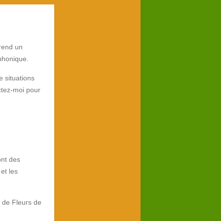
prend un
éphonique.
 situations
ctez-moi pour
ont des
et les
 de Fleurs de